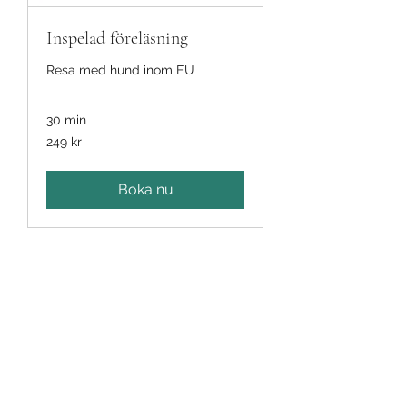
Inspelad föreläsning
Resa med hund inom EU
30 min
249
249 kr
svenska
kronor
Boka nu