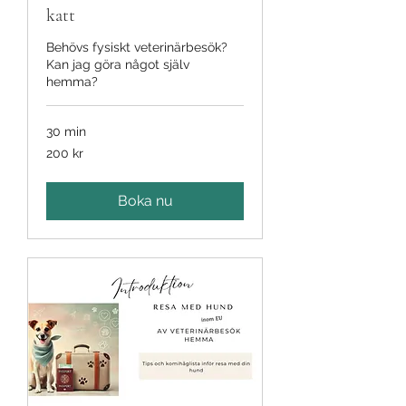
katt
Behövs fysiskt veterinärbesök?
Kan jag göra något själv
hemma?
30 min
200
200 kr
svenska
kronor
Boka nu